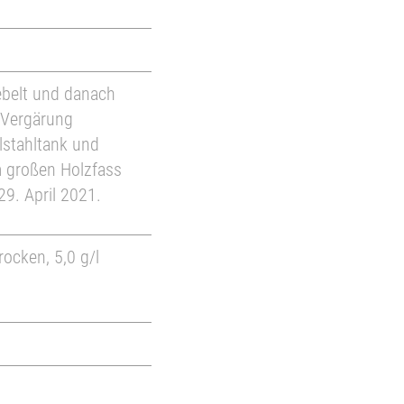
ebelt und danach
 Vergärung
lstahltank und
m großen Holzfass
29. April 2021.
trocken, 5,0 g/l