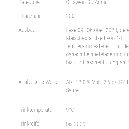
Kategorie
Ortswein St. Anna
Pflanzjahr
2001
Ausbau
Lese 09. Oktober 2020, ger
Maischestandzeit von 14 h,
temperaturgesteuert im Ede
danach Feinhefelagerung i
bis zur Flaschenfüllung am 
Analytische Werte
Alk. 13,0 % Vol., 2,5 g/l RZ 
Säure
Trinktemperatur
9°C
Trinkreife
bis 2029+